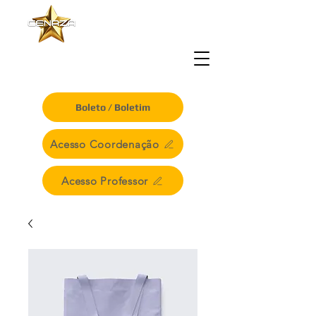
CENTRO EDUCACIONAL
NOSSA SENHORA
DE NAZARÉ
Boleto / Boletim
Acesso Coordenação
Acesso Professor