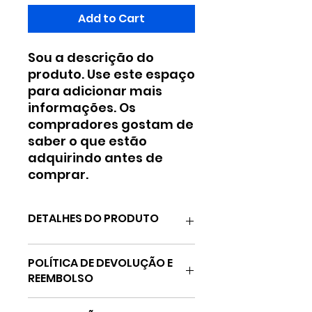
Add to Cart
Sou a descrição do 
produto. Use este espaço 
para adicionar mais 
informações. Os 
compradores gostam de 
saber o que estão 
adquirindo antes de 
comprar.
DETALHES DO PRODUTO
Use este espaço para
POLÍTICA DE DEVOLUÇÃO E
adicionar mais detalhes sobre
REEMBOLSO
seu produto, como tamanho,
material, cuidados especiais e
Use este espaço para informar
instruções de limpeza. Este