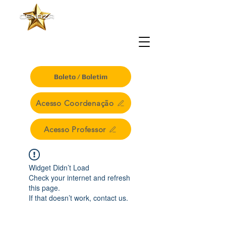
CENTRO EDUCACIONAL
NOSSA SENHORA
DE NAZARÉ
Boleto / Boletim
Acesso Coordenação
Acesso Professor
Widget Didn’t Load
Check your internet and refresh
this page.
If that doesn’t work, contact us.